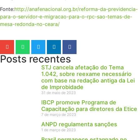
Fonte:
http://anafenacional.org.br/reforma-da-previdencia-
para-o-servidor-e-migracao-para-o-rpc-sao-temas-de-
mesa-redonda-no-ceara/
Posts recentes
STJ cancela afetação do Tema
1.042, sobre reexame necessário
com base na redação antiga da Lei
de Improbidade
31 de maio de 2023
IBCP promove Programa de
Capacitação para diretores da Etice
7 de março de 2023
ANPD regulamenta sanções
1 de março de 2023
Brasil permanece estagnado no