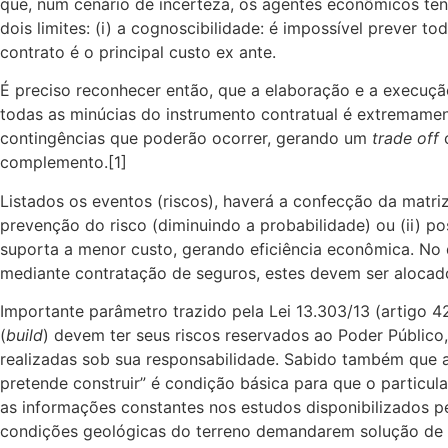
que, num cenário de incerteza, os agentes econômicos ten
dois limites: (i) a cognoscibilidade: é impossível prever t
contrato é o principal custo ex ante.
É preciso reconhecer então, que a elaboração e a execuçã
todas as minúcias do instrumento contratual é extremament
contingências que poderão ocorrer, gerando um
trade off
c
complemento.[1]
Listados os eventos (riscos), haverá a confecção da matri
prevenção do risco (diminuindo a probabilidade) ou (ii) po
suporta a menor custo, gerando eficiência econômica. No
mediante contratação de seguros, estes devem ser alocad
Importante parâmetro trazido pela Lei 13.303/13 (artigo 42,
(
build
) devem ter seus riscos reservados ao Poder Público
realizadas sob sua responsabilidade. Sabido também que a
pretende construir” é condição básica para que o particula
as informações constantes nos estudos disponibilizados pe
condições geológicas do terreno demandarem solução de cu