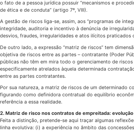
o fato de a pessoa jurídica possuir “mecanismos e procedim
de ética e de conduta” (artigo 7º, VIII).
A gestão de riscos liga-se, assim, aos “programas de int
integridade, auditoria e incentivo à denúncia de irregulari
desvios, fraudes, irregularidades e atos ilícitos praticado
De outro lado, a expressão “matriz de riscos” tem dimensão
objetiva de riscos entre as partes – contratante (Poder Pú
públicas não têm em mira todo o gerenciamento de riscos 
especificamente atrelados àquela determinada contratação.
entre as partes contratantes.
Por sua natureza, a matriz de riscos de um determinado co
figurando como definidora contratual do equilíbrio econô
referência a essa realidade.
2. Matriz de risco nos contratos de empreitada: evolução 
Feita a distinção, pretende-se aqui traçar algumas refle
linha evolutiva: (i) a experiência no âmbito das concessões;