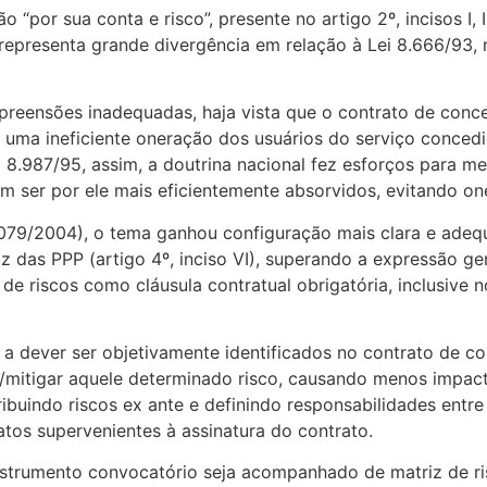
por sua conta e risco”, presente no artigo 2º, incisos I, I
representa grande divergência em relação à Lei 8.666/93, n
ompreensões inadequadas, haja vista que o contrato de con
r uma ineficiente oneração dos usuários do serviço concedi
Lei 8.987/95, assim, a doutrina nacional fez esforços par
ser por ele mais eficientemente absorvidos, evitando oner
1.079/2004), o tema ganhou configuração mais clara e adeq
iz das PPP (artigo 4º, inciso VI), superando a expressão ge
a de riscos como cláusula contratual obrigatória, inclusive n
am a dever ser objetivamente identificados no contrato de 
r/mitigar aquele determinado risco, causando menos impact
ribuindo riscos ex ante e definindo responsabilidades entre
tos supervenientes à assinatura do contrato.
nstrumento convocatório seja acompanhado de matriz de risc