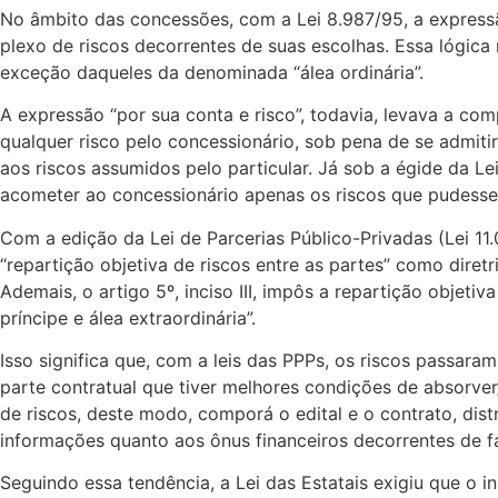
No âmbito das concessões, com a Lei 8.987/95, a expressão “
plexo de riscos decorrentes de suas escolhas. Essa lógica 
exceção daqueles da denominada “álea ordinária”.
A expressão “por sua conta e risco”, todavia, levava a c
qualquer risco pelo concessionário, sob pena de se admiti
aos riscos assumidos pelo particular. Já sob a égide da 
acometer ao concessionário apenas os riscos que pudessem 
Com a edição da Lei de Parcerias Público-Privadas (Lei 1
“repartição objetiva de riscos entre as partes” como diretr
Ademais, o artigo 5º, inciso III, impôs a repartição objetiv
príncipe e álea extraordinária”.
Isso significa que, com a leis das PPPs, os riscos passar
parte contratual que tiver melhores condições de absorve
de riscos, deste modo, comporá o edital e o contrato, dist
informações quanto aos ônus financeiros decorrentes de fa
Seguindo essa tendência, a Lei das Estatais exigiu que o i