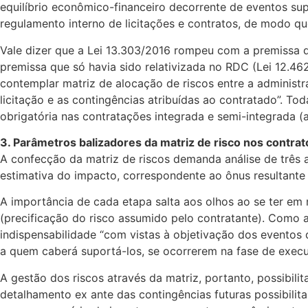
equilíbrio econômico-financeiro decorrente de eventos supe
regulamento interno de licitações e contratos, de modo q
Vale dizer que a Lei 13.303/2016 rompeu com a premissa de
premissa que só havia sido relativizada no RDC (Lei 12.462
contemplar matriz de alocação de riscos entre a administ
licitação e as contingências atribuídas ao contratado”. T
obrigatória nas contratações integrada e semi-integrada (art
3. Parâmetros balizadores da matriz de risco nos contra
A confecção da matriz de riscos demanda análise de três asp
estimativa do impacto, correspondente ao ônus resultante
A importância de cada etapa salta aos olhos ao se ter em 
(precificação do risco assumido pelo contratante). Como 
indispensabilidade “com vistas à objetivação dos eventos
a quem caberá suportá-los, se ocorrerem na fase de execu
A gestão dos riscos através da matriz, portanto, possibil
detalhamento ex ante das contingências futuras possibilit