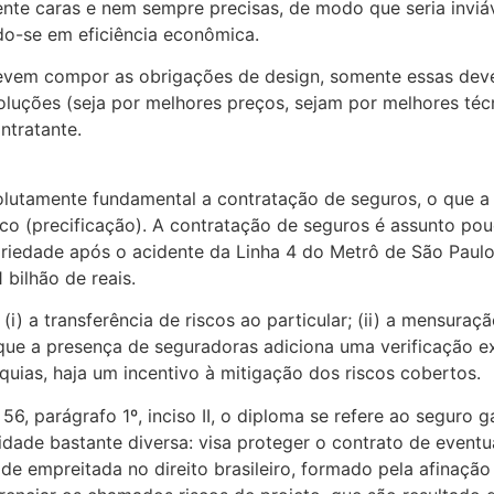
te caras e nem sempre precisas, de modo que seria inviáve
do-se em eficiência econômica.
evem compor as obrigações de design, somente essas deve
uções (seja por melhores preços, sejam por melhores técn
ntratante.
olutamente fundamental a contratação de seguros, o que a 
isco (precificação). A contratação de seguros é assunto po
iedade após o acidente da Linha 4 do Metrô de São Paulo,
bilhão de reais.
 a transferência de riscos ao particular; (ii) a mensuração
 que a presença de seguradoras adiciona uma verificação e
quias, haja um incentivo à mitigação dos riscos cobertos.
56, parágrafo 1º, inciso II, o diploma se refere ao seguro 
idade bastante diversa: visa proteger o contrato de eventu
 empreitada no direito brasileiro, formado pela afinação en