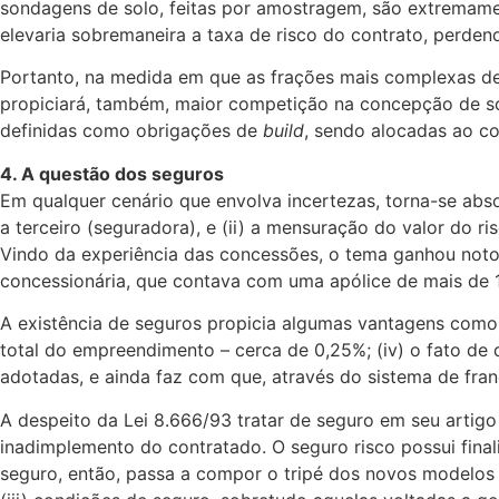
sondagens de solo, feitas por amostragem, são extremamen
elevaria sobremaneira a taxa de risco do contrato, perden
Portanto, na medida em que as frações mais complexas d
propiciará, também, maior competição na concepção de sol
definidas como obrigações de
build
, sendo alocadas ao co
4. A questão dos seguros
Em qualquer cenário que envolva incertezas, torna-se abs
a terceiro (seguradora), e (ii) a mensuração do valor do r
Vindo da experiência das concessões, o tema ganhou notor
concessionária, que contava com uma apólice de mais de 1 
A existência de seguros propicia algumas vantagens como (i)
total do empreendimento – cerca de 0,25%; (iv) o fato de
adotadas, e ainda faz com que, através do sistema de fran
A despeito da Lei 8.666/93 tratar de seguro em seu artigo 
inadimplemento do contratado. O seguro risco possui final
seguro, então, passa a compor o tripé dos novos modelos de