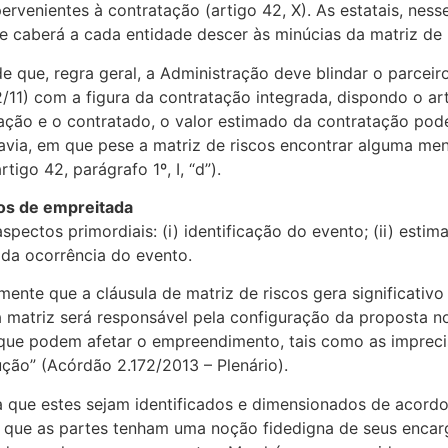
rvenientes à contratação (artigo 42, X). As estatais, ness
ue caberá a cada entidade descer às minúcias da matriz de
 que, regra geral, a Administração deve blindar o parceir
/11) com a figura da contratação integrada, dispondo o art
ração e o contratado, o valor estimado da contratação pod
odavia, em que pese a matriz de riscos encontrar alguma m
igo 42, parágrafo 1º, I, “d”).
tos de empreitada
ectos primordiais: (i) identificação do evento; (ii) estimat
 da ocorrência do evento.
mente que a cláusula de matriz de riscos gera significativ
a matriz será responsável pela configuração da proposta n
 que podem afetar o empreendimento, tais como as impreci
ção” (Acórdão 2.172/2013 – Plenário).
ita que estes sejam identificados e dimensionados de acor
a que as partes tenham uma noção fidedigna de seus encarg