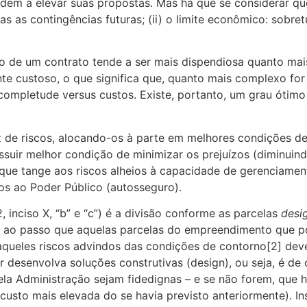
dem a elevar suas propostas. Mas há que se considerar qu
odas as contingências futuras; (ii) o limite econômico: sob
o de um contrato tende a ser mais dispendiosa quanto mais
e custoso, o que significa que, quanto mais complexo for o
ompletude versus custos. Existe, portanto, um grau ótimo
z de riscos, alocando-os à parte em melhores condições de 
ssuir melhor condição de minimizar os prejuízos (diminuind
 que tange aos riscos alheios à capacidade de gerenciame
os ao Poder Público (autosseguro).
 inciso X, “b” e “c”) é a divisão conforme as parcelas
desi
, ao passo que aquelas parcelas do empreendimento que po
queles riscos advindos das condições de contorno[2] deve
r desenvolva soluções construtivas (design), ou seja, é de 
la Administração sejam fidedignas – e se não forem, que ha
sto mais elevada do se havia previsto anteriormente). In