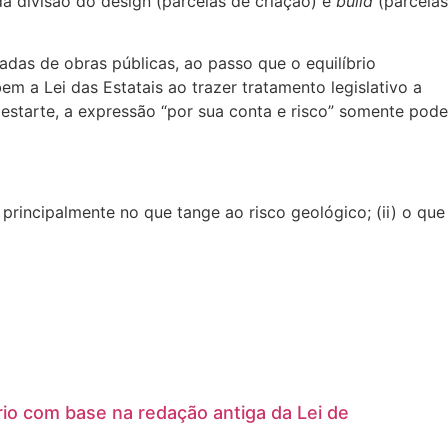
da divisão do design (parcelas de criação) e
build
(parcelas
das de obras públicas, ao passo que o equilíbrio
m a Lei das Estatais ao trazer tratamento legislativo a
estarte, a expressão “por sua conta e risco” somente pode
principalmente no que tange ao risco geológico; (ii) o que
io com base na redação antiga da Lei de