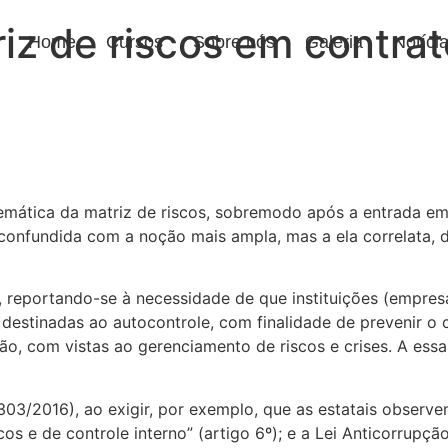
iz de riscos em contrat
Home
Cursos
Sobre nós
Galeria
Notíci
emática da matriz de riscos, sobremodo após a entrada em
 confundida com a noção mais ampla, mas a ela correlata, d
 reportando-se à necessidade de que instituições (empresa
estinadas ao autocontrole, com finalidade de prevenir o c
ão, com vistas ao gerenciamento de riscos e crises. A es
.303/2016), ao exigir, por exemplo, que as estatais observ
cos e de controle interno” (artigo 6º); e a Lei Anticorrupç