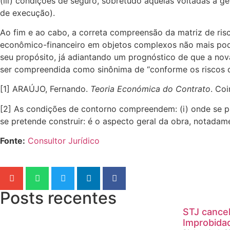
(iii) condições de seguro, sobretudo aquelas voltadas a g
de execução).
Ao fim e ao cabo, a correta compreensão da matriz de ris
econômico-financeiro em objetos complexos não mais pode s
seu propósito, já adiantando um prognóstico de que a nova
ser compreendida como sinônima de “conforme os riscos 
[1] ARAÚJO, Fernando.
Teoria Económica do Contrato
. Coi
[2] As condições de contorno compreendem: (i) onde se pre
se pretende construir: é o aspecto geral da obra, notadam
Fonte:
Consultor Jurídico
Posts recentes
STJ cancel
Improbida