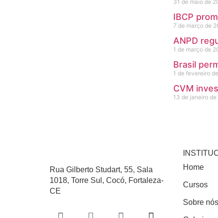
31 de maio de 
IBCP promo
7 de março de 
ANPD regu
1 de março de 
Brasil per
1 de fevereiro d
CVM inves
13 de janeiro d
INSTITU
Home
Rua Gilberto Studart, 55, Sala
1018, Torre Sul, Cocó, Fortaleza-
Cursos
CE
Sobre nó