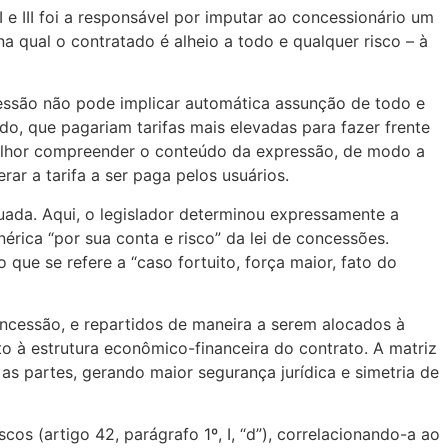
I e III foi a responsável por imputar ao concessionário um
a qual o contratado é alheio a todo e qualquer risco – à
cessão não pode implicar automática assunção de todo e
do, que pagariam tarifas mais elevadas para fazer frente
a melhor compreender o conteúdo da expressão, de modo a
ar a tarifa a ser paga pelos usuários.
uada. Aqui, o legislador determinou expressamente a
nérica “por sua conta e risco” da lei de concessões.
o que se refere a “caso fortuito, força maior, fato do
concessão, e repartidos de maneira a serem alocados à
o à estrutura econômico-financeira do contrato. A matriz
 as partes, gerando maior segurança jurídica e simetria de
os (artigo 42, parágrafo 1º, I, “d”), correlacionando-a ao