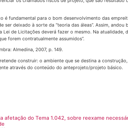
erenciar os chamados riscos de projeto, que são resultado 
co é fundamental para o bom desenvolvimento das empreita
er deixado à sorte da “teoria das áleas”. Assim, andou be
 Lei de Licitações deverá fazer o mesmo. Na atualidade, d
que forem contratualmente assumidos”.
mbra: Almedina, 2007, p. 149.
tende construir: o ambiente que se destina a construção, 
ente através do conteúdo do anteprojeto/projeto básico.
a afetação do Tema 1.042, sobre reexame necessár
de