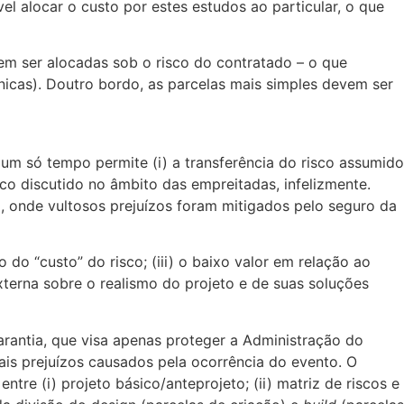
l alocar o custo por estes estudos ao particular, o que
m ser alocadas sob o risco do contratado – o que
icas). Doutro bordo, as parcelas mais simples devem ser
um só tempo permite (i) a transferência do risco assumido
uco discutido no âmbito das empreitadas, infelizmente.
 onde vultosos prejuízos foram mitigados pelo seguro da
 do “custo” do risco; (iii) o baixo valor em relação ao
xterna sobre o realismo do projeto e de suas soluções
garantia, que visa apenas proteger a Administração do
ais prejuízos causados pela ocorrência do evento. O
tre (i) projeto básico/anteprojeto; (ii) matriz de riscos e