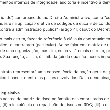
entos internos de integridade, auditoria e incentivo à den
egridade”, compreendido, no Direito Administrativo, como 
dades e na aplicação efetiva de códigos de ética e de condu
s contra a administração pública” (artigo 41, caput do Decre
 mais estrita, fazendo referência à cláusula contratualment
blico) e contratado (particular). Ao se falar em “matriz de
de uma organização, mas sim, numa visão mais estreita, p
 Sua função, assim, é limitada (ainda que não menos import
ntrato representará uma consequência da noção geral de ge
mico-financeiro entre as partes envolvidas. Daí a denomin
legislativa
xões acerca da matriz de risco no âmbito das empreitadas 
 (ii) a incipiência da repartição de riscos no RDC; (iii) a d