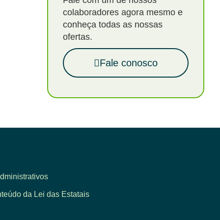
Fale com um de nossos
colaboradores agora mesmo e
conheça todas as nossas
ofertas.
Fale conosco
dministrativos
eúdo da Lei das Estatais