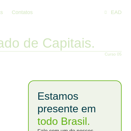
as
Contatos
EAD
ado de Capitais.
Curso 05
Estamos
presente em
todo Brasil.