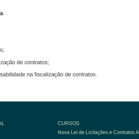
/a
s;
ização de contratos;
abilidade na fiscalização de contratos.
AL
CURSOS
Nova Lei de Licitações e Contratos A