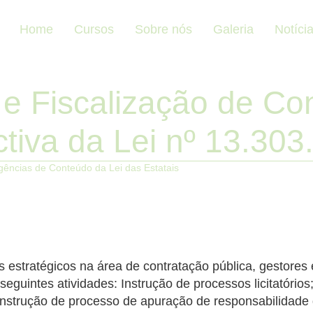
Home
Cursos
Sobre nós
Galeria
Notíci
e Fiscalização de Con
tiva da Lei nº 13.303
ências de Conteúdo da Lei das Estatais
 estratégicos na área de contratação pública, gestores 
seguintes atividades: Instrução de processos licitatórios
; Instrução de processo de apuração de responsabilidade