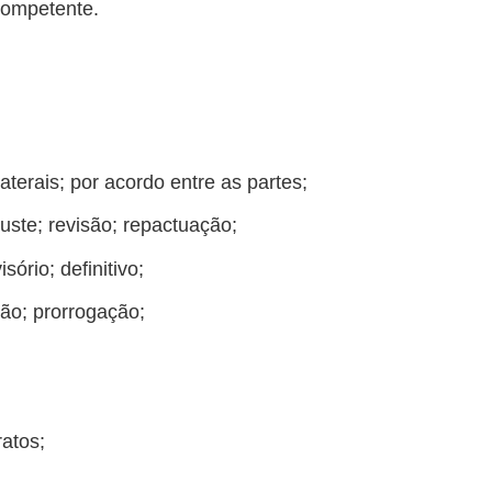
competente.
aterais; por acordo entre as partes;
juste; revisão; repactuação;
ório; definitivo;
ão; prorrogação;
ratos;