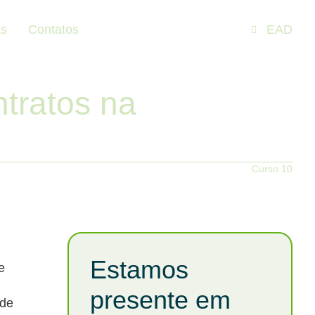
as
Contatos
EAD
tratos na
.
Curso 10
Estamos
e
;
presente em
 de