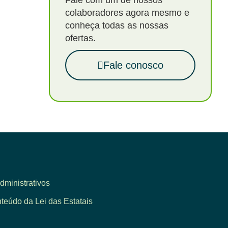
Fale com um de nossos
colaboradores agora mesmo e
conheça todas as nossas
ofertas.
Fale conosco
dministrativos
eúdo da Lei das Estatais