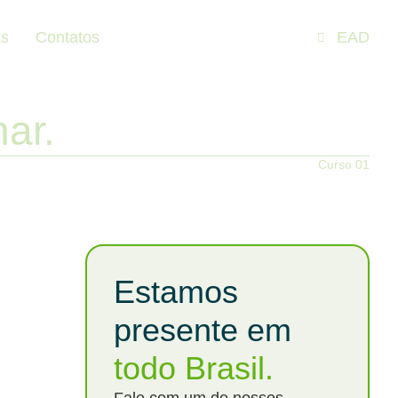
as
Contatos
EAD
nar.
Curso 01
Estamos
presente em
todo Brasil.