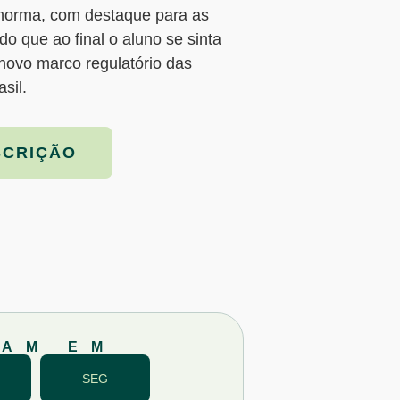
 norma, com destaque para as
o que ao final o aluno se sinta
novo marco regulatório das
sil.
SCRIÇÃO
ÇAM EM
SEG