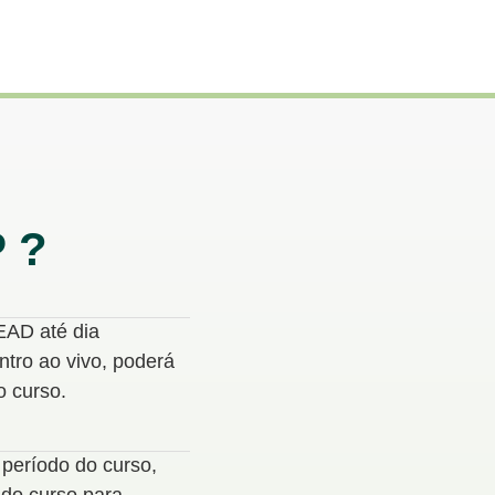
 ?
EAD até dia
tro ao vivo, poderá
o curso.
período do curso,