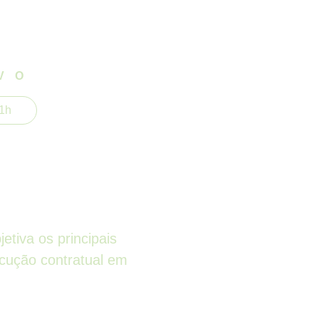
VO
21h
e 14.133
Licitações
etiva os principais
ecução contratual em