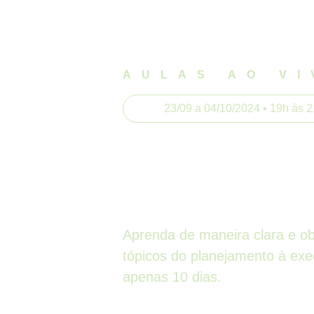
AULAS AO VI
23/09 a 04/10/2024 • 19h às 
10 dias d
A Nova Lei de 
Aprenda de maneira clara e obj
tópicos do planejamento à ex
apenas 10 dias.